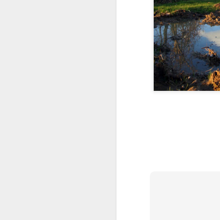
llançar el rall
Festa de la Sal (i
Fest
Oct 5th
Oct 4th
Oct 3rd
7)
Muntanya avall
No t'acostis
Atrapat per
Fest
l'onada
de l'
Sep 25th
Sep 24th
Sep 23rd
S
1
Mirant amunt
Tinc una mica de
Grallera fashion
Mira
torticulis
Ind
Sep 15th
Sep 14th
Sep 13th
S
Doble salt
Focs sobre
Jugant amb
F
l'Escala
l'aigua
e
Sep 5th
Sep 4th
Sep 3rd