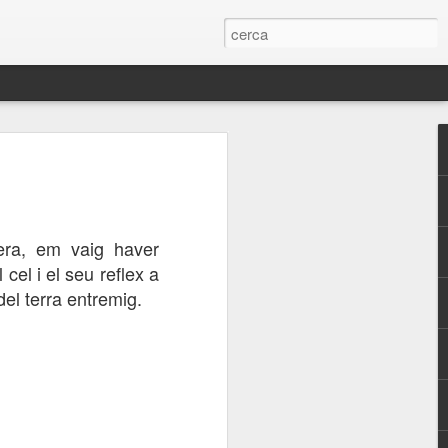
s
Arribant a port
Des de sota
Passejant per la
platja
Oct 19th
Oct 18th
Oct 17th
era, em vaig haver
cel i el seu reflex a
del terra entremig.
la
Escull matiner
Colors de la
Venim jo i el meu
Costa Brava
amìc
Oct 9th
Oct 8th
Oct 7th
1
a
Escenes de la
Escenes de la
Globus a