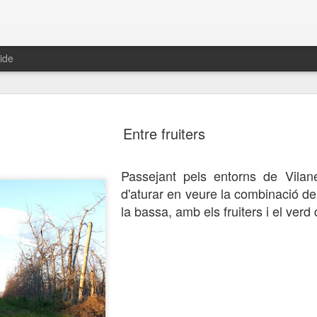
ide
s aquí hem
Tramuntanada
Navegació en
Remullant el
Entre fruiters
arribat
blanc i negre
còdols
ov 10th
Oct 22nd
Oct 21st
Oct 20th
Passejant pels entorns de Vilan
1
d'aturar en veure la combinació del 
la bassa, amb els fruiters i el verd 
lbada en
Mar brillant
Vol rasant
Volant cap a 
ompanyia
lluna
ct 13th
Oct 12th
Oct 11th
Oct 10th
enes de la
Escenes de la
Escenes de la
Escenes de l