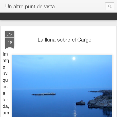
Un altre punt de vista
JAN
La lluna sobre el Cargol
18
Im
atg
e
d'a
qu
est
a
tar
da,
am