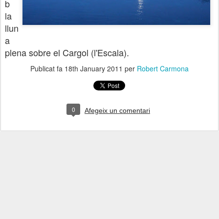
b
la
llun
a
plena sobre el Cargol (l'Escala).
Publicat fa
18th January 2011
per
Robert Carmona
0
Afegeix un comentari