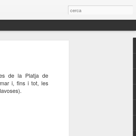
s
Arribant a port
Des de sota
Passejant per la
platja
Oct 19th
Oct 18th
Oct 17th
es de la Platja de
mar i, fins i tot, les
lavoses).
la
Escull matiner
Colors de la
Venim jo i el meu
Costa Brava
amìc
Oct 9th
Oct 8th
Oct 7th
1
a
Escenes de la
Escenes de la
Globus a