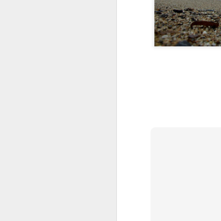
llançar el rall
Festa de la Sal (i
Fest
Oct 5th
Oct 4th
Oct 3rd
7)
Muntanya avall
No t'acostis
Atrapat per
Fest
l'onada
de l'
Sep 25th
Sep 24th
Sep 23rd
S
1
Mirant amunt
Tinc una mica de
Grallera fashion
Mira
torticulis
Ind
Sep 15th
Sep 14th
Sep 13th
S
Doble salt
Focs sobre
Jugant amb
F
l'Escala
l'aigua
e
Sep 5th
Sep 4th
Sep 3rd