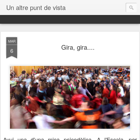
Un altre punt de vista
MAR
Gira, gira....
6
Avui una d'una mica psicodèlica. A l'Escala, per