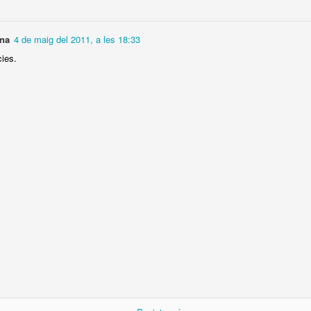
2
2
2
na
4 de maig del 2011, a les 18:33
re I am!
Nit de llamps
Tradició i
Navegant en 
cies.
modernitat
mar d'or
ug 23rd
Aug 22nd
Aug 21st
Aug 20th
gó nocturn
A peu d'aigua i
Perseguint la
Rateta music
de lluna
lluna
ug 13th
Aug 12th
Aug 11th
Aug 10th
ateria a
Simfònica a
Simfònica de
Mirant al Chrys
ntrallum
contrallum
Cobla i Corda
Aug 3rd
Aug 2nd
Aug 1st
Jul 31st