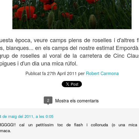
a de la Sal
Festa de la Sal
Festa de la Sal
Festa de la S
Oct 2nd
Oct 1st
Sep 30th
Sep 29th
(6)
(5)
(4)
(3)
1
a de la Sal
Mirant cap a
Quina set!
Envermellint-
esta època, veure camps plens de roselles i d'altres fl
Escala 2014
dalt!!
tot
s, blanques... en els camps del nostre estimat Empord
ep 22nd
Sep 21st
Sep 20th
Sep 19th
rup de roselles al voral de la carretera de Cinc Clau
pigues i d'un dia una mica rúfol.
Publicat fa
27th April 2011
per
Robert Carmona
nt cap a la
Espereu-nos, que
Jo volo més alt
Hipnotitzat per
ependència
venim!!
lluna
ep 12th
Sep 11th
Sep 10th
Sep 9th
2
Mostra els comentaris
4 de maig del 2011, a les 0:05
antasma
Gegant a
Natació
Reflex al re
GG!! cal un petitíssim toc de flash i collonuda (o una mica de
scumós
contrallum
sincronitzada
Sep 2nd
Sep 1st
Aug 31st
Aug 30th
,maca.