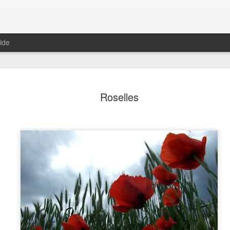
ide
s aquí hem
Tramuntanada
Navegació en
Remullant el
Roselles
arribat
blanc i negre
còdols
ov 10th
Oct 22nd
Oct 21st
Oct 20th
1
lbada en
Mar brillant
Vol rasant
Volant cap a 
ompanyia
lluna
ct 13th
Oct 12th
Oct 11th
Oct 10th
enes de la
Escenes de la
Escenes de la
Escenes de l