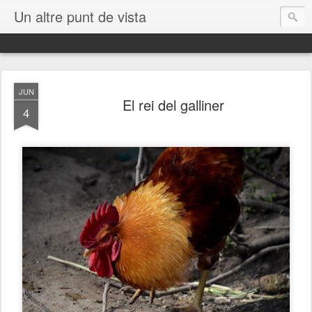
Un altre punt de vista
JUN
El rei del galliner
4