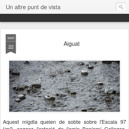
Un altre punt de vista
MAR
Aiguat
22
Aquest migdia queien de sobte sobre l'Escala 97
l/m2, segons l'estació de l'amic Benjamí Gallegos.