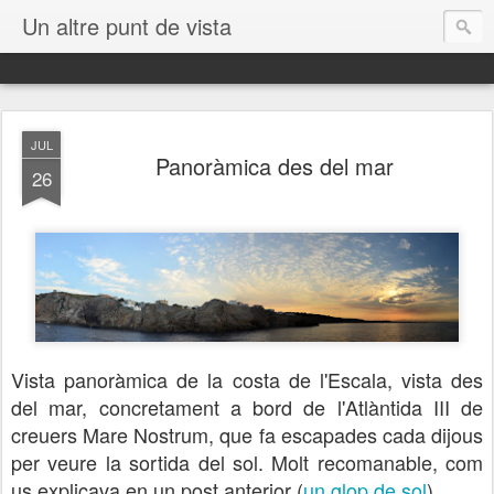
Un altre punt de vista
JUL
Panoràmica des del mar
26
Vista panoràmica de la costa de l'Escala, vista des
del mar, concretament a bord de l'Atlàntida III de
creuers Mare Nostrum, que fa escapades cada dijous
per veure la sortida del sol. Molt recomanable, com
us explicava en un post anterior (
un glop de sol
)
.