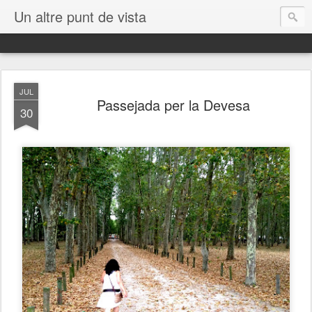
Un altre punt de vista
JUL
Passejada per la Devesa
30