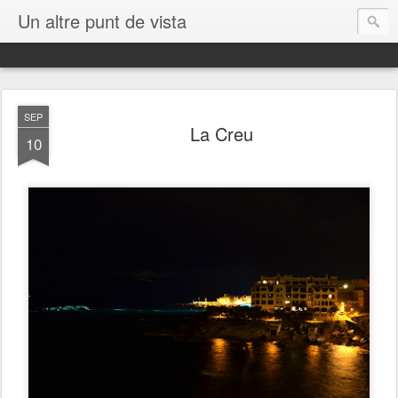
Un altre punt de vista
SEP
La Creu
10