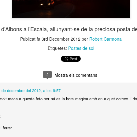
a de la Sal
Festa de la Sal
Festa de la Sal
Festa de la S
Oct 2nd
Oct 1st
Sep 30th
Sep 29th
(6)
(5)
(4)
(3)
1
 d'Albons a l'Escala,
allunyant-se de la preciosa posta de
a de la Sal
Mirant cap a
Quina set!
Envermellint-
Publicat fa
3rd December 2012
per
Robert Carmona
Escala 2014
dalt!!
tot
Etiquetes:
Postes de sol
ep 22nd
Sep 21st
Sep 20th
Sep 19th
2
Mostra els comentaris
nt cap a la
Espereu-nos, que
Jo volo més alt
Hipnotitzat per
ependència
venim!!
lluna
ep 12th
Sep 11th
Sep 10th
Sep 9th
 de desembre del 2012, a les 9:57
 molt maca a questa foto per mi es la hora magica amb en a quet cotcex li don
t
antasma
Gegant a
Natació
Reflex al re
scumós
contrallum
sincronitzada
i ferrer
Sep 2nd
Sep 1st
Aug 31st
Aug 30th