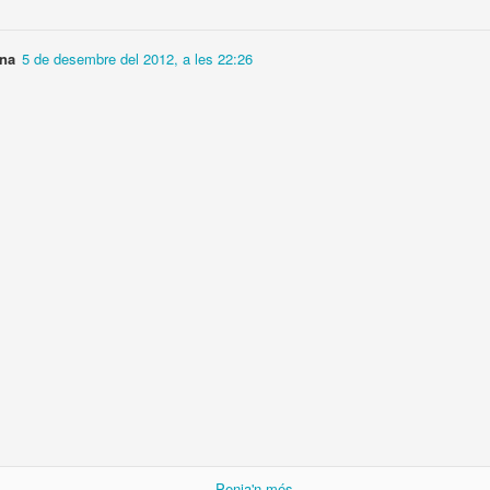
2
2
2
na
5 de desembre del 2012, a les 22:26
re I am!
Nit de llamps
Tradició i
Navegant en 
modernitat
mar d'or
ug 23rd
Aug 22nd
Aug 21st
Aug 20th
gó nocturn
A peu d'aigua i
Perseguint la
Rateta music
de lluna
lluna
ug 13th
Aug 12th
Aug 11th
Aug 10th
ateria a
Simfònica a
Simfònica de
Mirant al Chrys
ntrallum
contrallum
Cobla i Corda
Aug 3rd
Aug 2nd
Aug 1st
Jul 31st
Penja'n més