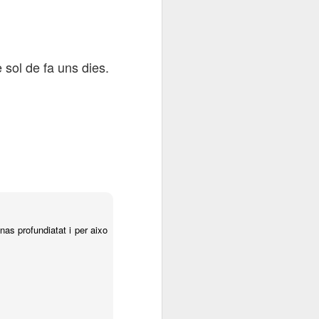
al
Festa de la Sal
Festa de la Sal
contrallum
Sep 28th
Sep 27th
Sep 26th
(2)
(1)
 sol de fa uns dies.
ho
Compte amb
Lamp de rellamp
Capgirant la
l'onada
realitat
Sep 18th
Sep 17th
Sep 16th
 la
Amb molta calma
Fugint de l'onada
Pescant l'onada
Sep 8th
Sep 7th
Sep 6th
as profundiatat i per aixo
c
Polinitzant
Albada amb
Volant entre
companyia
núvols
Aug 29th
Aug 28th
Aug 27th