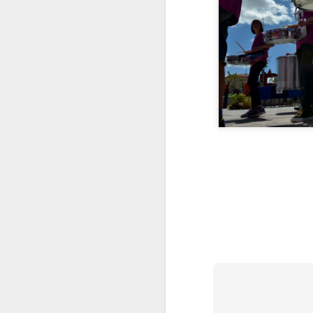
llançar el rall
Festa de la Sal (i
Fest
Oct 5th
Oct 4th
Oct 3rd
7)
Muntanya avall
No t'acostis
Atrapat per
Fest
l'onada
de l'
Sep 25th
Sep 24th
Sep 23rd
S
1
Mirant amunt
Tinc una mica de
Grallera fashion
Mira
torticulis
Ind
Sep 15th
Sep 14th
Sep 13th
S
Doble salt
Focs sobre
Jugant amb
F
l'Escala
l'aigua
e
Sep 5th
Sep 4th
Sep 3rd