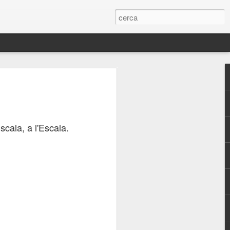
s
Arribant a port
Des de sota
Passejant per la
platja
Oct 19th
Oct 18th
Oct 17th
scala, a l'Escala.
la
Escull matiner
Colors de la
Venim jo i el meu
Costa Brava
amìc
Oct 9th
Oct 8th
Oct 7th
1
a
Escenes de la
Escenes de la
Globus a