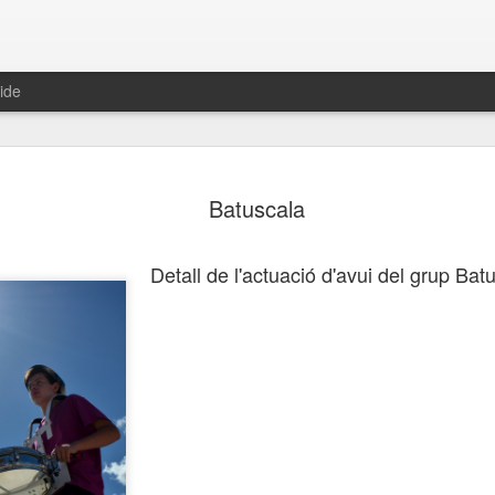
ide
s aquí hem
Tramuntanada
Navegació en
Remullant el
Batuscala
arribat
blanc i negre
còdols
ov 10th
Oct 22nd
Oct 21st
Oct 20th
Detall de l'actuació d'avui del grup Batu
1
lbada en
Mar brillant
Vol rasant
Volant cap a 
ompanyia
lluna
ct 13th
Oct 12th
Oct 11th
Oct 10th
enes de la
Escenes de la
Escenes de la
Escenes de l