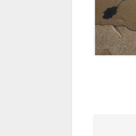
llançar el rall
Festa de la Sal (i
Fest
Oct 5th
Oct 4th
Oct 3rd
7)
Muntanya avall
No t'acostis
Atrapat per
Fest
l'onada
de l'
Sep 25th
Sep 24th
Sep 23rd
S
1
Mirant amunt
Tinc una mica de
Grallera fashion
Mira
torticulis
Ind
Sep 15th
Sep 14th
Sep 13th
S
Doble salt
Focs sobre
Jugant amb
F
l'Escala
l'aigua
e
Sep 5th
Sep 4th
Sep 3rd