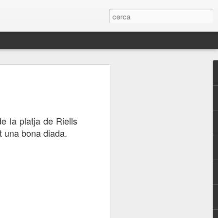
s
Arribant a port
Des de sota
Passejant per la
platja
Oct 19th
Oct 18th
Oct 17th
 la platja de Riells
at una bona diada.
la
Escull matiner
Colors de la
Venim jo i el meu
Costa Brava
amìc
Oct 9th
Oct 8th
Oct 7th
1
a
Escenes de la
Escenes de la
Globus a