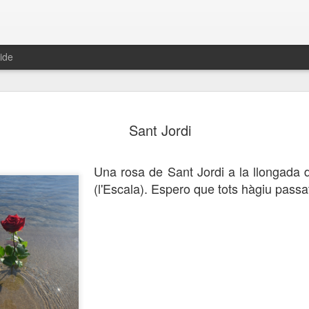
ide
s aquí hem
Tramuntanada
Navegació en
Remullant el
Sant Jordi
arribat
blanc i negre
còdols
ov 10th
Oct 22nd
Oct 21st
Oct 20th
Una rosa de Sant Jordi a la llongada de
1
(l'Escala). Espero que tots hàgiu pass
lbada en
Mar brillant
Vol rasant
Volant cap a 
ompanyia
lluna
ct 13th
Oct 12th
Oct 11th
Oct 10th
enes de la
Escenes de la
Escenes de la
Escenes de l