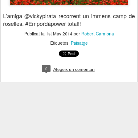
L'amiga @vickypirata recorrent un immens camp de
roselles. #Empordàpower total!!
Publicat fa
1st May 2014
per
Robert Carmona
Etiquetes:
Paisatge
0
Afegeix un comentari