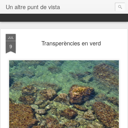
Un altre punt de vista
JUL
Transperències en verd
9